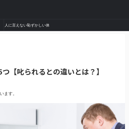
人に言えない恥ずかしい体
験談
5つ【叱られるとの違いとは？】
います。