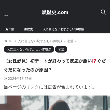
黒歴史.com
厨二病
黒歴史
人に言えない恥ずかしい体験談
HOME
>
人に言えない恥ずかしい体験談
>
恋愛
>
人に言えない恥ずかしい体験談
恋愛
【女性必見】初デートが終わって反応が悪い
ぐだ
ぐだになったのが原因？
2024年1月17日
当ページのリンクには広告が含まれています。