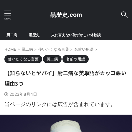
黒歴史.com
厨二病
黒歴史
人に言えない恥ずかしい体験談
HOME
>
厨二病
>
使いたくなる言葉
>
名前や用語
>
使いたくなる言葉
厨二病
名前や用語
【知らないとヤバイ】厨二病な英単語がカッコ悪い
理由3つ
2023年8月4日
当ページのリンクには広告が含まれています。